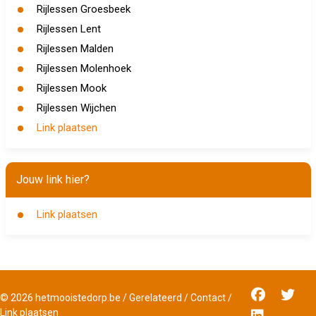
Rijlessen Groesbeek
Rijlessen Lent
Rijlessen Malden
Rijlessen Molenhoek
Rijlessen Mook
Rijlessen Wijchen
Link plaatsen
Jouw link hier?
Link plaatsen
©
2026
hetmooistedorp.be
/
Gerelateerd
/
Contact
/
Link plaatsen