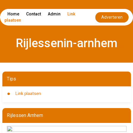
Home
Contact
Admin
Link
Adverteren
plaatsen
Rijlessenin-arnhem
Tips
Link plaatsen
Rijlessen Arnhem